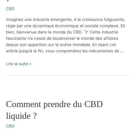
CBD
Imaginez une industrie émergente, à la croissance fulgurante,
régie par une dynamique économique et sociale complexe. Eh
bien, bienvenue dans le monde du CBD.
Cette industrie
fascinante n’a cessé de bouleverser le monde des affaires
depuis son apparition sur la scène mondiale. En lisant cet
article jusqu’à la fin, vous comprendrez les mécanismes de …
Comment
Lire la suite »
l’industrie
du
CBD
bouleverse
le
monde
Comment prendre du CBD
des
liquide ?
affaires
?
CBD