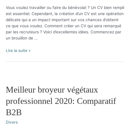
Vous voulez travailler ou faire du bénévolat ? Un CV bien rempli
est essentiel. Cependant, la création d’un CV est une opération
délicate qui a un impact important sur vos chances d’obtenir
ce que vous voulez. Comment créer un CV qui sera remarqué
par les recruteurs ? Voici d’excellentes idées. Commencez par
un brouillon de …
Top
Lire la suite »
des
astuces
pour
bien
rédiger
son
Meilleur broyeur végétaux
CV
professionnel 2020: Comparatif
B2B
Divers