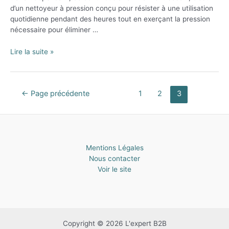
d’un nettoyeur à pression conçu pour résister à une utilisation
quotidienne pendant des heures tout en exerçant la pression
nécessaire pour éliminer …
Meilleur
Lire la suite »
nettoyeur
haute
pression
Navigation
←
Page précédente
1
2
3
Professionnel:
des
Comparatif
articles
&
Avis
Mentions Légales
Nous contacter
Voir le site
Copyright © 2026 L'expert B2B