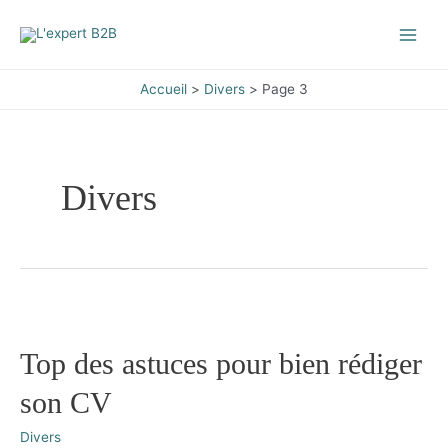
Aller
au
Main
contenu
Men
Accueil
Divers
Page 3
Divers
Top des astuces pour bien rédiger
son CV
Divers